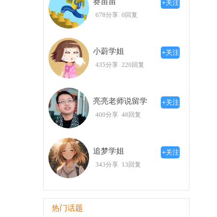
赛苗苗
+关注
一些留学机构，比如
蔚蓝留学
，提供1对1的
678分享
0回复
线上课程让你在国内大学阶段就可以提前准备，节
对于有志于在国际关系学领域发展的同学，
与学术基础的积累。无论你是想转专业还是初次接
小蔚学姐
+关注
希望这些分享能对准备申请日本大学院的你有
435分享
220回复
亮亮老师说留学
+关注
400分享
48回复
追梦学姐
+关注
343分享
13回复
热门话题