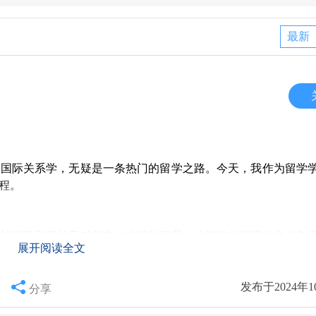
最新
是国际关系学，无疑是一条热门的留学之路。今天，我作为留学
程。
维护国际和平并应对复杂的全球性问题。这门学科强调从多个角
展开阅读全文
域。它不仅是一门学术课程，更是公共政策的重要组成部分。国
包括核危机、恐怖主义和人权等议题，所有这些都为研究提供了
发布于2024年1
分享