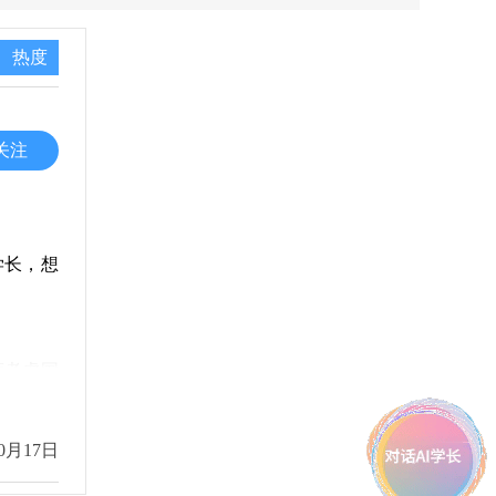
热度
关注
学长，想
度考虑国
际学涵盖
广阔的视
0月17日