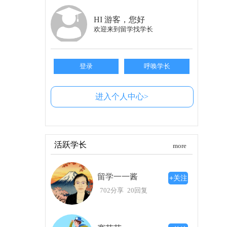
国际关系学的课程设置非常全面，主要集中
HI 游客，您好
人文学科，如地理学等。在日本的大学院，国际
欢迎来到留学找学长
与选举等重要主题。
如果你考虑报考，很多日本大学提供国际学
公共政策大学院下设多个分支，其中包括国际政
登录
呼唤学长
交，尤其是中日关系的探讨。
修士考试要求
进入个人中心>
申请国际关系学的研究生课程，通常需要具备
方面，通常需要参加学校的内测。对于筑波大学而言，
上，让你具备报考资格。
活跃学长
more
此外，虽然文科专业会相对宽松，但拥有一
系学有所不同，比如理工类，那么提前辅修这些相
留学一一酱
+关注
如何选择途径
702分享
20回复
对于日语水平尚欠自信的同学，可以考虑先
的时间和金钱。如果你在大学期间能够抽出时间
时在国内进行出愿报考，这样便可以更高效地实现