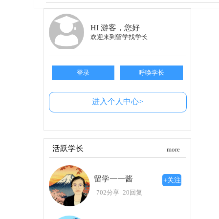
2. 合理规划考试时间
如果选择先读语言学校，那么升入日本大学之
HI 游客，您好
常在6月和11月。要注意，文理科的考内容会有
欢迎来到留学找学长
取得好成绩之后，别忘了还需参加各个大学
便合理安排复习计划。
登录
呼唤学长
3. 针对SGU英文项目的规划
如果你选择的路径是申请SGU（特别英语
进入个人中心>
福、雅思）及其他标准化考试（如SAT、ACT）
绩。
有不少同学会在语言学校就读的同时，适应
往往可以提供更多升学选择，而且相对安全。
活跃学长
more
4. 多交流，多关注
留学一一酱
留学的准备过程不单单是个人的努力，和其
+关注
思、托福考研等资讯，大家可以关注相关公众号，
702分享
20回复
总之，虽然高考后准备去日本留学的时间不
我的分享能对你有所帮助，有任何疑问可以随时交