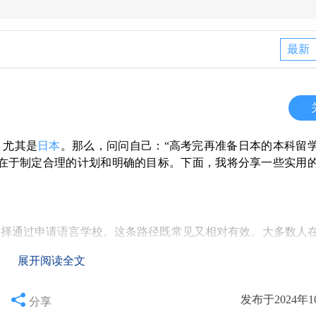
最新
，尤其是
日本
。那么，问问自己：“高考完再准备日本的本科留
键在于制定合理的计划和明确的目标。下面，我将分享一些实用
选择通过申请语言学校。这条路径既常见又相对有效。大多数人
展开阅读全文
绩在一本线以上，英语也不错，能够提供优异的托福成绩，那你
接收留学生考试成绩，允许你直接报考某些专业。但需要注意的
对于大多数人来说，通过语言学校这是个更省心和靠谱的选择。
发布于2024年1
分享