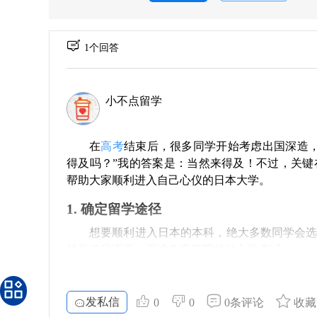
1个回答
小不点留学
在
高考
结束后，很多同学开始考虑出国深造
得及吗？”我的答案是：当然来得及！不过，关
帮助大家顺利进入自己心仪的日本大学。
1. 确定留学途径
想要顺利进入日本的本科，绝大多数同学会
校学习日语后，再准备高等院校的入学考试。
当然，也有一些特殊情况。如果你的高考成
直接申请英文授课的项目。此外，还有部分学校
常需要经过日语及EJU考试的双重培训。因此，
发私信
0
0
0条评论
收藏