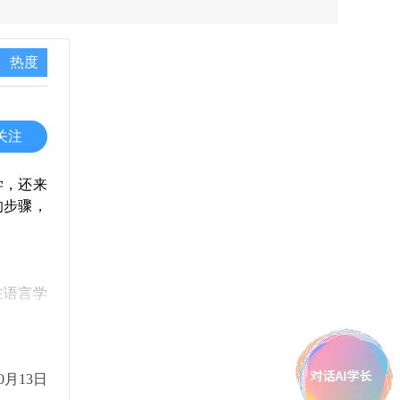
热度
关注
学，还来
的步骤，
在语言学
可以考虑
是，这通
0月13日