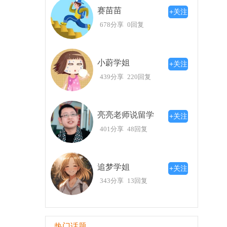
留学学长
赛苗苗
+关注
678分享
0回复
小蔚学姐
+关注
439分享
220回复
亮亮老师说留学
+关注
401分享
48回复
追梦学姐
+关注
343分享
13回复
热门话题