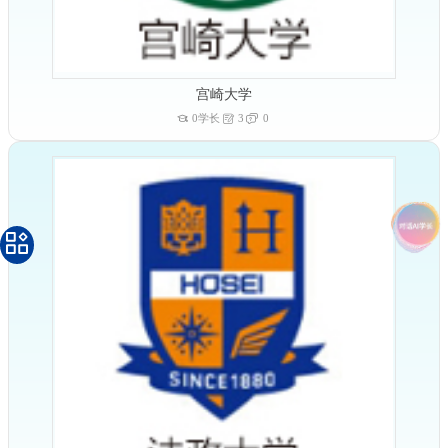
宫崎大学
0学长
3
0