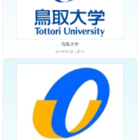
鸟取大学
0学长
3
0