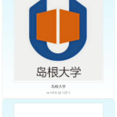
岛根大学
0学长
3
0