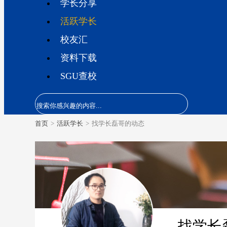
学长分享
活跃学长
校友汇
资料下载
SGU查校
首页
>
活跃学长
>
找学长磊哥的动态
找学长