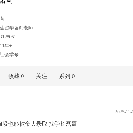
育
蓝留学咨询老师
128051
1年+
社会学修士
收藏 0
关注
系列 0
2025-11-
紧也能被帝大录取|找学长磊哥