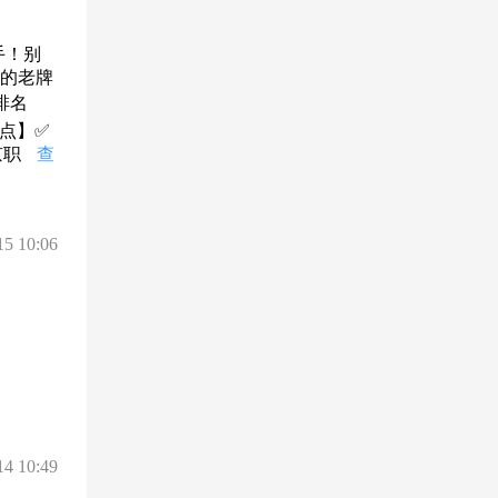
手！别
校的老牌
排名
】​ ✅
京职
查
15 10:06
14 10:49