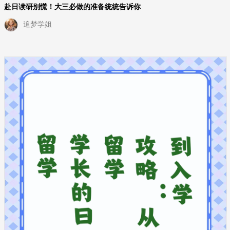
赴日读研别慌！大三必做的准备统统告诉你
追梦学姐