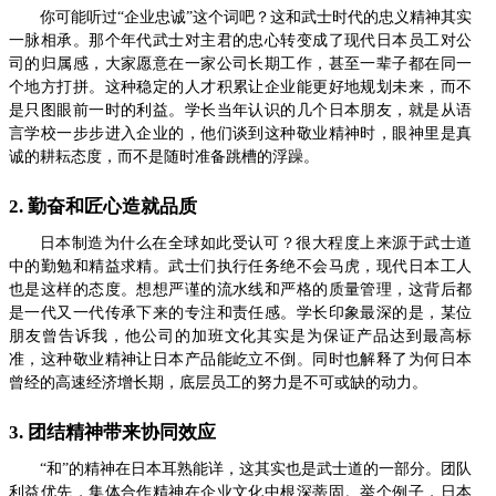
你可能听过“企业忠诚”这个词吧？这和武士时代的忠义精神其实
一脉相承。那个年代武士对主君的忠心转变成了现代日本员工对公
司的归属感，大家愿意在一家公司长期工作，甚至一辈子都在同一
个地方打拼。这种稳定的人才积累让企业能更好地规划未来，而不
是只图眼前一时的利益。学长当年认识的几个日本朋友，就是从语
言学校一步步进入企业的，他们谈到这种敬业精神时，眼神里是真
诚的耕耘态度，而不是随时准备跳槽的浮躁。
2. 勤奋和匠心造就品质
日本制造为什么在全球如此受认可？很大程度上来源于武士道
中的勤勉和精益求精。武士们执行任务绝不会马虎，现代日本工人
也是这样的态度。想想严谨的流水线和严格的质量管理，这背后都
是一代又一代传承下来的专注和责任感。学长印象最深的是，某位
朋友曾告诉我，他公司的加班文化其实是为保证产品达到最高标
准，这种敬业精神让日本产品能屹立不倒。同时也解释了为何日本
曾经的高速经济增长期，底层员工的努力是不可或缺的动力。
3. 团结精神带来协同效应
“和”的精神在日本耳熟能详，这其实也是武士道的一部分。团队
利益优先，集体合作精神在企业文化中根深蒂固。举个例子，日本