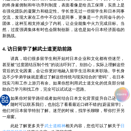
的终身雇佣制和年功序列制度，表面看像是给员工保障，实质上是
在强化团队的凝聚力和稳定性。学长曾见过一些留学生和日本同事
交流，发现大家在工作中不仅仅是同事，更像是一个共同奋斗的小
团体，这种互相支持减少了内耗，让企业能集中火力完成目标。当
然，过度强调集体有时也会限制创新，这也是如今日本经济面临的
新挑战。
4. 访日留学了解武士道更助前路
讲真，咱们很多留学生刚开始对日本企业和文化都有些迷茫，
甚至被“过度团结压制个性”的说法吓到了。别担心，实际上理解这些
背后的文化因素，会让你更好地融入留学生活和未来职场。学长身
边不少学弟学妹就是通过了解这些传统与现实结合的“密码”，在日本
找实习和工作上游刃有余。如果你想利用武士道文化的优良部分辅
助自己学习和找工作，完全可以试试这一思路。
如果你对留学路径或者如何结合日本文化背景提升自己还有疑
问，随时可以联系我们，也别忘了看看最近口碑不错的[蔚蓝留学]，
他们对日本留学特别了解。迷茫的时候，找学长聊聊，帮你打开另
一扇窗。
此处了解更多关于
武士道精神
相关内容，您也可以了解关于
日