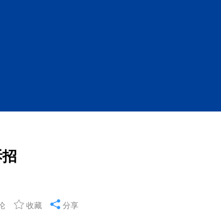
拆招
论
收藏
分享