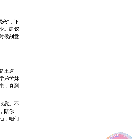
亮”，下
少。建议
时候刻意
是王道。
学弟学妹
来，真到
欣慰。不
，陪你一
油，咱们