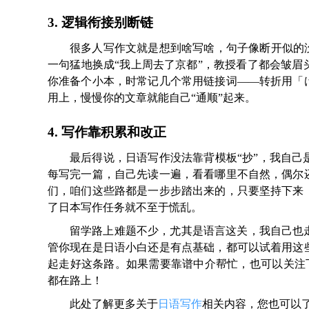
3. 逻辑衔接别断链
很多人写作文就是想到啥写啥，句子像断开似的
一句猛地换成“我上周去了京都”，教授看了都会皱
你准备个小本，时常记几个常用链接词——转折用「
用上，慢慢你的文章就能自己“通顺”起来。
4. 写作靠积累和改正
最后得说，日语写作没法靠背模板“抄”，我自
每写完一篇，自己先读一遍，看看哪里不自然，偶尔
们，咱们这些路都是一步步踏出来的，只要坚持下来
了日本写作任务就不至于慌乱。
留学路上难题不少，尤其是语言这关，我自己也
管你现在是日语小白还是有点基础，都可以试着用这
起走好这条路。如果需要靠谱中介帮忙，也可以关注
都在路上！
此处了解更多关于
日语写作
相关内容，您也可以