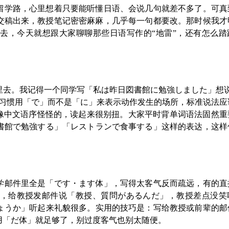
留学路，心里想着只要能听懂日语、会说几句就差不多了。可真
交稿出来，教授笔记密密麻麻，几乎每一句都要改。那时候我才
去，今天就想跟大家聊聊那些日语写作的“地雷”，还有怎么踏
里去。我记得一个同学写「私は昨日図書館に勉強しました」想说
更习惯用「で」而不是「に」来表示动作发生的场所，标准说法应
就像中文语序怪怪的，读起来很别扭。大家平时背单词语法固然重
書館で勉強する」「レストランで食事する」这样的表达，这样
学邮件里全是「です・ます体」，写得太客气反而疏远，有的直
，给教授发邮件说「教授、質問があるんだ」，教授差点没笑
ょうか」听起来礼貌很多。实用的技巧是：写给教授或前辈的邮
用「だ体」就足够了，别过度客气也别太随便。