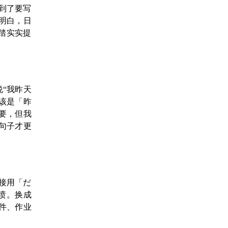
到了要写
明白，日
踏实实提
“我昨天
该是「昨
要，但我
句子才更
接用「だ
喷。换成
件、作业