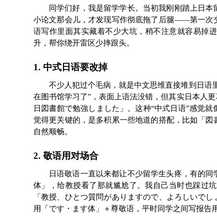
同学们好，我是留学学长。当初我刚刚踏上日本
小论文那会儿，才发现写作彻底拖了后腿——第一次
语写作里面其实藏着不少大坑，稍不注意就容易掉进
升，帮你绕开雷区少摔跟头。
1. 中式日语要改掉
不少人犯过个毛病，就是中文思维直接堆到日语
在图书馆学习了”，表面上语法没错，但其实日本人
日図書館で勉強しました」。这种“中式日语”感觉
觉得更关键的，是多积累一些地道的搭配，比如「図
自然顺畅。
2. 敬语用对场合
日语敬语一直以来都让不少留学生头疼，有的同
体」，给教授看了那就尴尬了。我自己当时也踩过坑
「教授、ひとつ質問がありますので、よろしいでし
用「です・ます体」＋尊敬语，平时同学之间写报告