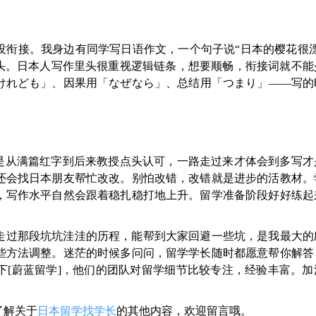
没衔接。我身边有同学写日语作文，一个句子说“日本的樱花很漂
眉头。日本人写作里头很重视逻辑链条，想要顺畅，衔接词就不能
けれども」、因果用「なぜなら」、总结用「つまり」——写的
己是从满篇红字到后来教授点头认可，一路走过来才体会到多写才
还会找日本朋友帮忙改改。别怕改错，改错就是进步的活教材。
，写作水平自然会跟着稳扎稳打地上升。留学准备阶段好好练起
走过那段坑坑洼洼的历程，能帮到大家回避一些坑，是我最大的
些方法调整。迷茫的时候多问问，留学学长随时都愿意帮你解答
下[蔚蓝留学]，他们的团队对留学细节比较专注，经验丰富。加
了解关于
日本留学找学长
的其他内容，欢迎留言哦。