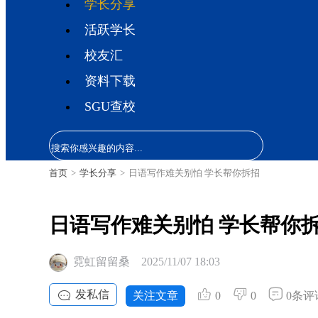
学长分享
活跃学长
校友汇
资料下载
SGU查校
首页
>
学长分享
>
日语写作难关别怕 学长帮你拆招
日语写作难关别怕 学长帮你
霓虹留留桑
2025/11/07 18:03
发私信
关注文章
0
0
0条评