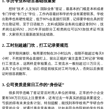
1. 学历专业和语言基础很重要
想转“技术·人文知识·国际业务”签证，最基本的门槛是本科或者
专门学校“专门士”学位，工作内容最好和学的专业有紧密联系。学校
出勤率也有硬性规定，低于80%会直接打回票，记得要学校出具的官
方出勤证明。至于日语能力，文科或国际业务岗位建议拿到N1，技
术岗位起码N2，2025年开始部分工程类岗位可以N3加技术证书顶
替，大家得关注最新政策别走错路。
2. 工时别超越门坎，打工记录要规范
留学期间兼职，每周要控制在28小时以内，假期不能超过每天8
小时，不然留管局会直接盯上。留出正规的“雇主盖章工时记录”和银
行工资流水，这两样是审核重点。工资流水一般别超过11万日元，
太高了会引起怀疑。自己得提前核实好工时与收入，否则以后换签
证时很容易翻车。
3. 公司资质是留日工作的“身份证”
很多同学忽略了签证背后对用人单位的审核。正常的中小企业
要有500万日元以上注册资本，还有过去一年真实的损益表要提交，
亏损的得有未来业务计划。特别提醒，能找到和学校有产学研合作
背景的企业，对通过率非常有推动，比如丰田合作院校的学生找丰