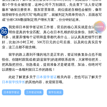
着5个学生全被拒签，这种公司千万别跳坑，先去查下“法人登记簿
藤本”确保注册资本、股东背景靠谱。岗位描述含糊也会被拒，像市
场营销学生合同只写“电商运营”，就被判定为简单劳动力，后面改写
成“分析CRM数据制定用户增长方案”，分分钟好起来。
我觉得日本留学签证转工作签，背后的核心其实就是合法合规
地证明你是真的专业匹配、真心在日本扎根的职业身份。别盯着材
料多，就要弄懂每个证明和盖章都代表什么，认认真真把细节打磨
好，比如28小时工时、500万日元的公司后盾、以及岗位真实且专
业，这三点都不能含糊。
留学的路上遇到不懂的地方是正常的，签证转换复杂点也不能
怪你。你随时跟我或者[蔚蓝留学]的老师联系咨询，大家帮你把关，
把风险把控住。别急着走，提前准备才是硬道理。加油，你绝对可
以调整出一条顺利留日工作的路线！
此处了解更多关于
日本留学签证
相关内容，您也可以了解关于
日本留学找学长
的其他内容，欢迎留言哦。
日本留学签证
工作签证转换
留学生就业