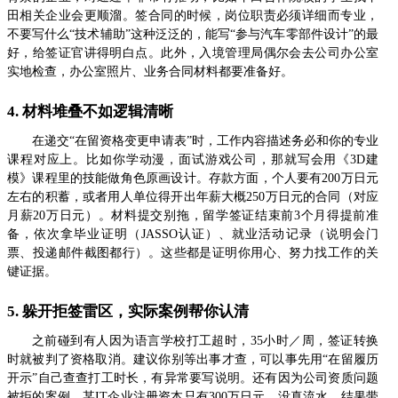
田相关企业会更顺溜。签合同的时候，岗位职责必须详细而专业，
不要写什么“技术辅助”这种泛泛的，能写“参与汽车零部件设计”的最
好，给签证官讲得明白点。此外，入境管理局偶尔会去公司办公室
实地检查，办公室照片、业务合同材料都要准备好。
4. 材料堆叠不如逻辑清晰
在递交“在留资格变更申请表”时，工作内容描述务必和你的专业
课程对应上。比如你学动漫，面试游戏公司，那就写会用《3D建
模》课程里的技能做角色原画设计。存款方面，个人要有200万日元
左右的积蓄，或者用人单位得开出年薪大概250万日元的合同（对应
月薪20万日元）。材料提交别拖，留学签证结束前3个月得提前准
备，依次拿毕业证明（JASSO认证）、就业活动记录（说明会门
票、投递邮件截图都行）。这些都是证明你用心、努力找工作的关
键证据。
5. 躲开拒签雷区，实际案例帮你认清
之前碰到有人因为语言学校打工超时，35小时／周，签证转换
时就被判了资格取消。建议你别等出事才查，可以事先用“在留履历
开示”自己查查打工时长，有异常要写说明。还有因为公司资质问题
被拒的案例，某IT企业注册资本只有300万日元，没真流水，结果带