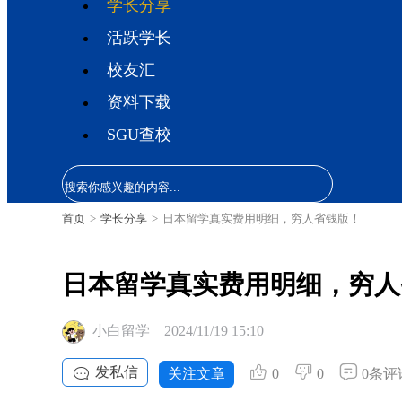
学长分享
活跃学长
校友汇
资料下载
SGU查校
首页
>
学长分享
>
日本留学真实费用明细，穷人省钱版！
日本留学真实费用明细，穷人
小白留学
2024/11/19 15:10
发私信
关注文章
0
0
0条评