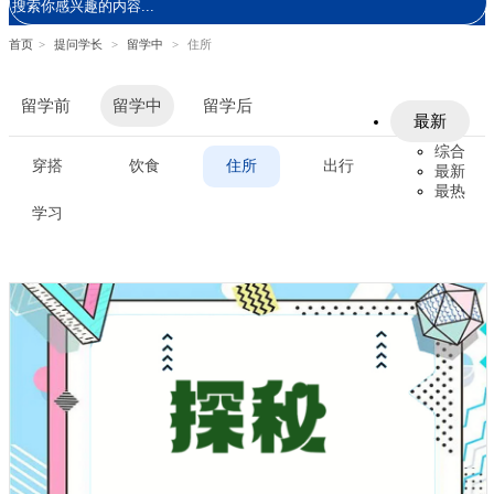
首页
>
提问学长
>
留学中
>
住所
留学前
留学中
留学后
最新
综合
穿搭
饮食
住所
出行
最新
最热
学习