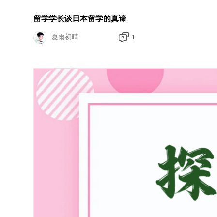
留学学长谈日本留学的真谛
夏雨初晴
1