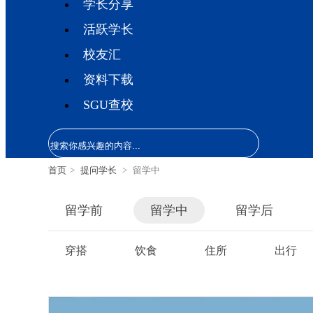
学长分享
活跃学长
校友汇
资料下载
SGU查校
首页
>
提问学长
>
留学中
留学前
留学中
留学后
穿搭
饮食
住所
出行