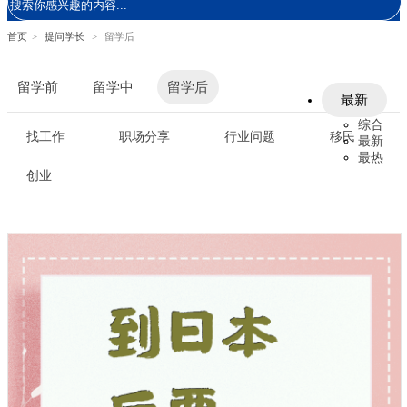
首页
>
提问学长
>
留学后
留学前
留学中
留学后
最新
综合
找工作
职场分享
行业问题
移民
最新
最热
创业