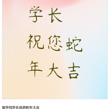
留学找学长祝您蛇年大吉