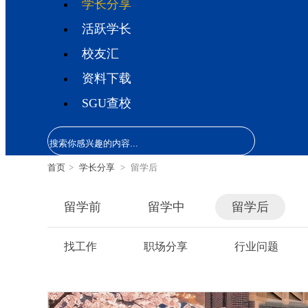
学长分享
活跃学长
校友汇
资料下载
SGU查校
首页
>
学长分享
>
留学后
留学前
留学中
留学后
找工作
职场分享
行业问题