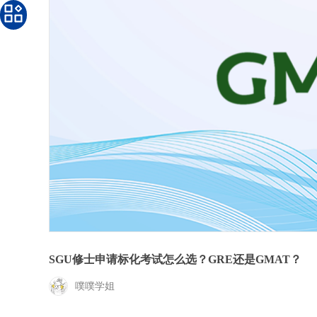
SGU修士申请标化考试怎么选？GRE还是GMAT？
噗噗学姐