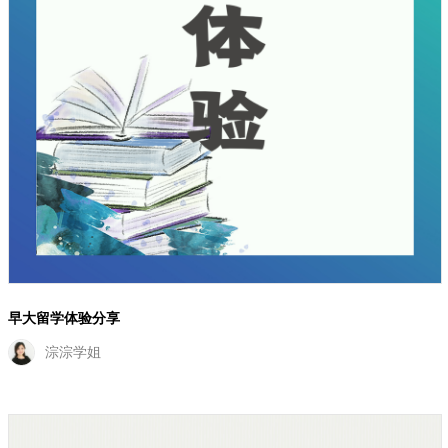
早大留学体验分享
淙淙学姐