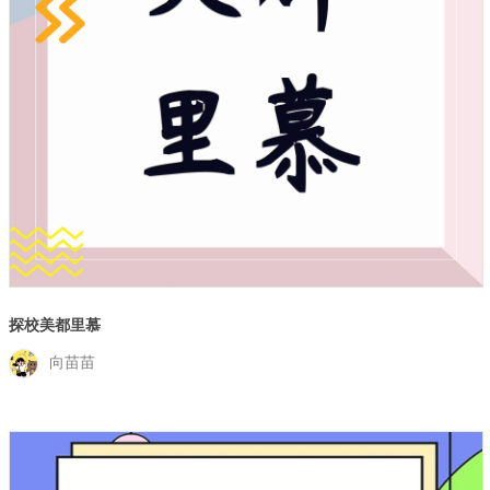
探校美都里慕
向苗苗