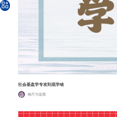
社会基盘学专攻到底学啥
钢尺与蓝图