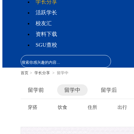
学长分享
活跃学长
校友汇
资料下载
SGU查校
首页
>
学长分享
>
留学中
留学前
留学中
留学后
穿搭
饮食
住所
出行